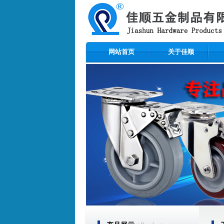
网站首页
关于佳顺