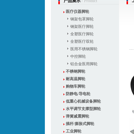
产品展示
/ Product
医疗仪器脚轮
钢架包罩脚轮
钢架医疗脚轮
全塑医疗脚轮
全塑医疗双轮
医用不锈钢脚轮
中控脚轮
铝合金医用脚轮
不锈钢脚轮
耐高温脚轮
购物车脚轮
防静电/导电轮
低重心机械设备脚轮
水平调节支撑型脚轮
弹簧减震脚轮
插杆/膨胀式脚轮
工业脚轮