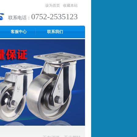
设为首页
收藏本站
0752-2535123
联系电话：
客服中心
联系我们