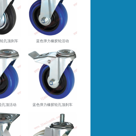
轮孔顶刹车
蓝色弹力橡胶轮活动
轮孔顶活动
蓝色弹力橡胶轮孔顶刹车