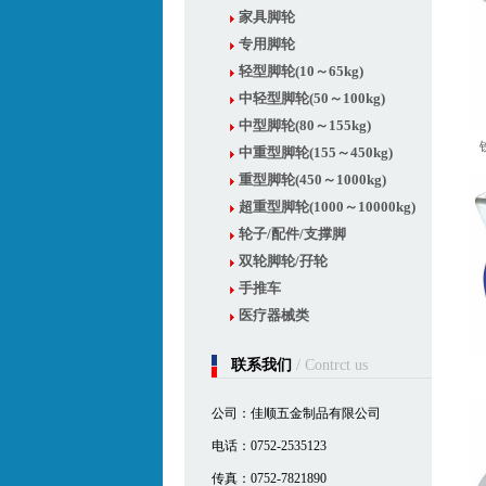
家具脚轮
专用脚轮
轻型脚轮(10～65kg)
中轻型脚轮(50～100kg)
中型脚轮(80～155kg)
中重型脚轮(155～450kg)
重型脚轮(450～1000kg)
超重型脚轮(1000～10000kg)
轮子/配件/支撑脚
双轮脚轮/孖轮
手推车
医疗器械类
联系我们
/ Contrct us
公司：佳顺五金制品有限公司
电话：0752-2535123
传真：0752-7821890