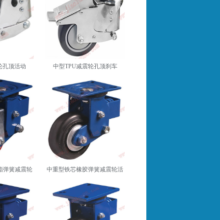
轮孔顶活动
中型TPU减震轮孔顶刹车
酯弹簧减震轮
中重型铁芯橡胶弹簧减震轮活
动