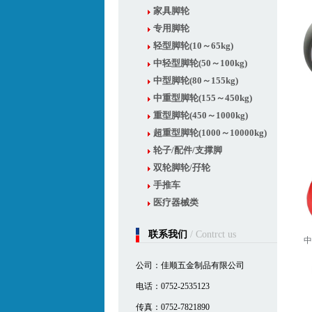
家具脚轮
专用脚轮
轻型脚轮(10～65kg)
中轻型脚轮(50～100kg)
中型脚轮(80～155kg)
中重型脚轮(155～450kg)
重型脚轮(450～1000kg)
超重型脚轮(1000～10000kg)
轮子/配件/支撑脚
双轮脚轮/孖轮
手推车
医疗器械类
联系我们
/ Contrct us
中
公司：佳顺五金制品有限公司
电话：0752-2535123
传真：0752-7821890