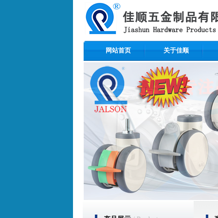
网站首页
关于佳顺