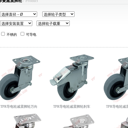
弹簧减震脚轮
/ Product
不锈的
可导电
TPR导电轮减震脚轮万向
TPR导电轮减震脚轮刹车
TPR导电轮减