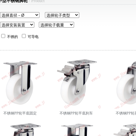
中型不锈钢脚轮
/ Product
不锈的
可导电
不锈钢PP轮平底固定
不锈钢PP轮平底刹车
不锈钢PP轮