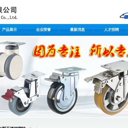
产品展示
企业荣誉
最新消息
人才招聘